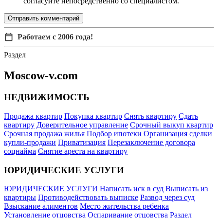
согласуйте непосредственно со специалистом.
Отправить комментарий
Работаем с 2006 года!
Раздел
Moscow-v.com
НЕДВИЖИМОСТЬ
Продажа квартир
Покупка квартир
Снять квартиру
Сдать
квартиру
Доверительное управление
Срочный выкуп квартир
Срочная продажа жилья
Подбор ипотеки
Организация сделки
купли-продажи
Приватизация
Перезаключение договора
соцнайма
Снятие ареста на квартиру
ЮРИДИЧЕСКИЕ УСЛУГИ
ЮРИДИЧЕСКИЕ УСЛУГИ
Написать иск в суд
Выписать из
квартиры
Противодействовать выписке
Развод через суд
Взыскание алиментов
Место жительства ребенка
Установление отцовства
Оспаривание отцовства
Раздел