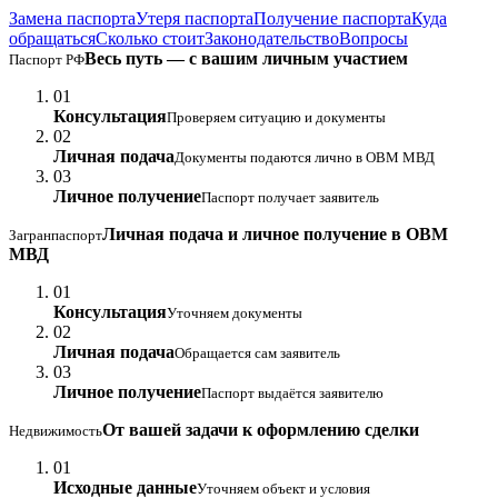
Замена паспорта
Утеря паспорта
Получение паспорта
Куда
обращаться
Сколько стоит
Законодательство
Вопросы
Весь путь — с вашим личным участием
Паспорт РФ
01
Консультация
Проверяем ситуацию и документы
02
Личная подача
Документы подаются лично в ОВМ МВД
03
Личное получение
Паспорт получает заявитель
Личная подача и личное получение в ОВМ
Загранпаспорт
МВД
01
Консультация
Уточняем документы
02
Личная подача
Обращается сам заявитель
03
Личное получение
Паспорт выдаётся заявителю
От вашей задачи к оформлению сделки
Недвижимость
01
Исходные данные
Уточняем объект и условия