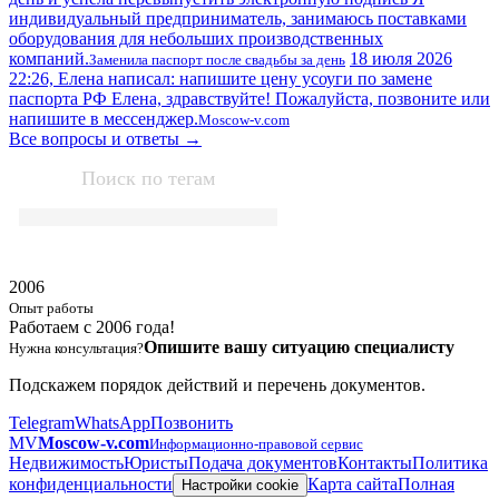
индивидуальный предприниматель, занимаюсь поставками
оборудования для небольших производственных
компаний.
18 июля 2026
Заменила паспорт после свадьбы за день
22:26, Елена написал: напишите цену усоуги по замене
паспорта РФ Елена, здравствуйте! Пожалуйста, позвоните или
напишите в мессенджер.
Moscow-v.com
Все вопросы и ответы →
Поиск по тегам
2006
Опыт работы
Работаем с 2006 года!
Опишите вашу ситуацию специалисту
Нужна консультация?
Подскажем порядок действий и перечень документов.
Telegram
WhatsApp
Позвонить
MV
Moscow-v.com
Информационно-правовой сервис
Недвижимость
Юристы
Подача документов
Контакты
Политика
конфиденциальности
Карта сайта
Полная
Настройки cookie