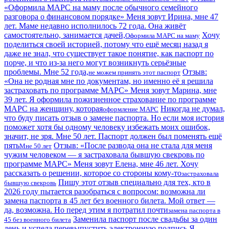
«Оформила МАРС на маму после обычного семейного
разговора о финансовом порядке» Меня зовут Ирина, мне 47
лет. Маме недавно исполнилось 72 года. Она живёт
самостоятельно, занимается дачей,
Хочу
Оформила МАРС на маму
поделиться своей историей, потому что ещё месяц назад я
даже не знал, что существует такое понятие, как паспорт по
порче, и что из-за него могут возникнуть серьёзные
проблемы. Мне 52 года,
Отзыв:
не можем принять этот паспорт
«Она не родная мне по документам, но именно её я решила
застраховать по программе МАРС» Меня зовут Марина, мне
39 лет. Я оформила пожизненное страхование по программе
МАРС на женщину, которая
Никогда не думал,
оформление МАРС
что буду писать отзыв о замене паспорта. Но если моя история
поможет хотя бы одному человеку избежать моих ошибок,
значит, не зря. Мне 50 лет. Паспорт должен был поменять ещё
пять
Отзыв: «После развода она не стала для меня
Мне 50 лет
чужим человеком — я застраховала бывшую свекровь по
программе МАРС» Меня зовут Елена, мне 46 лет. Хочу
рассказать о решении, которое со стороны кому-то
застраховала
Пишу этот отзыв специально для тех, кто в
бывшую свекровь
2026 году пытается разобраться с вопросом: возможна ли
замена паспорта в 45 лет без военного билета. Мой ответ —
да, возможна. Но перед этим я потратил почти
замена паспорта в
Заменила паспорт после свадьбы за один
45 без военного билета
день и успела перевыпустить электронную подпись Я