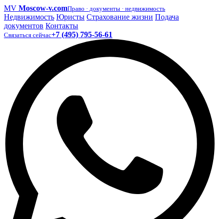
MV
Moscow-v.com
Право · документы · недвижимость
Недвижимость
Юристы
Страхование жизни
Подача
документов
Контакты
+7 (495) 795-56-61
Связаться сейчас