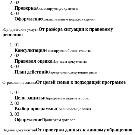
02
Проверка
Анализируем документы
03
Оформление
Согласовываем порядок сделки
От разбора ситуации к правовому
Юридические услуги
решению
01
Консультация
Фиксируем обстоятельства
02
Правовая оценка
Изучаем документы
03
План действий
Определяем следующие шаги
От целей семьи к подходящей программе
Страхование жизни
01
Цели защиты
Определяем задачи и срок
02
Выбор программы
Сравниваем условия
03
Оформление
Проверяем договор
От проверки данных к личному обращению
Подача документов