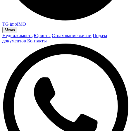
TG
imo
IMO
Меню
Недвижимость
Юристы
Страхование жизни
Подача
документов
Контакты