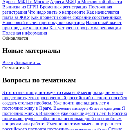
Адреса МФЦ в Москве
Адреса МФЦ в Московской области
Выписка из ЕГРН
Временная регистрация
Постоянная
регистрация
Что надо знать о капремонте
Как начисляется
плата за ЖКУ
Как провести общее собрание собственников
Налоговый вычет при покупке квартиры
Налоговый вычет
при продаже квартиры
Как устроена программа реновации
Полезная информация
Обновляется
Новые материалы
Все публикации →
От читателей
Вопросы по тематикам
Этот отзыв пишу, потому что сама ещё месяц назад не могла
представить, что просроченный российский паспорт способен
создать столько проблем. Уже почти двенадцать лет я
постоянно живу в Праге. В
Я
заменить паспорт в 45 лет за один день
постоянно живу в Вильнюсе уже больше десяти лет. В Россию
приезжаю редко — обычно на несколько дней по семейным
вопросам или работе. Именно поэтому замена внутреннего
российского паспорта постоянно
Отзыв:
мне исполнилось 45 лет