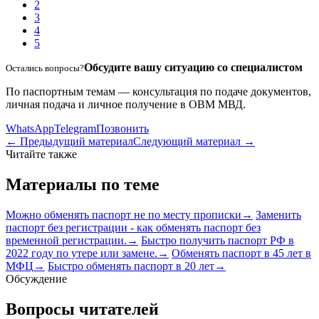
2
3
4
5
Обсудите вашу ситуацию со специалистом
Остались вопросы?
По паспортным темам — консультация по подаче документов,
личная подача и личное получение в ОВМ МВД.
WhatsApp
Telegram
Позвонить
← Предыдущий материал
Следующий материал →
Читайте также
Материалы по теме
Можно обменять паспорт не по месту прописки
→
Заменить
паспорт без регистрации - как обменять паспорт без
временной регистрации.
→
Быстро получить паспорт РФ в
2022 году по утере или замене.
→
Обменять паспорт в 45 лет в
МФЦ
→
Быстро обменять паспорт в 20 лет
→
Обсуждение
Вопросы читателей