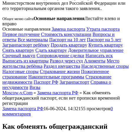
Министерством внутренних дел Российской Федерации или
его территориальным органом такого заявления.
.
Основные направления
Листайте влево и
Общее меню сайта
вправо
Основные направления
Замена паспорта
Утрата паспорта
Первое получение
Стоимость консультации
Вопросы и
ответы
Все материалы
Паспорт на 10 лет
Паспорт на 5 лет
Загранпаспорт ребёнку
Продать квартиру
Купить квартиру
Снять квартиру
Сдать квартиру
Доверительное управление
Срочный выкуп
Сопровождение сделки
Написать иск
Выписать из квартиры
Развод через суд
Алименты
Место
жительства ребёнка
Раздел имущества
Наследственные споры
Налоговые споры
Страхование жизни
Пожизненное
страхование
Накопительные программы
Страхование
недвижимости
Паспорт РФ
Загранпаспорт
Справка о
несудимости
Визы
Moscow-v.Com
»
Замена паспорта РФ
» Как обменять
общегражданский паспорт, если нет прописки временной
регистрации
Замена паспорта РФ
16-06-2024, 14:32
155 просмотров
0
комментариев
Как обменять общегражданский