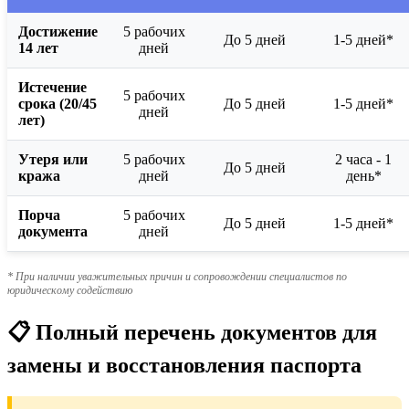
Достижение
5 рабочих
До 5 дней
1-5 дней*
14 лет
дней
Истечение
5 рабочих
срока (20/45
До 5 дней
1-5 дней*
дней
лет)
Утеря или
5 рабочих
2 часа - 1
До 5 дней
кража
дней
день*
Порча
5 рабочих
До 5 дней
1-5 дней*
документа
дней
* При наличии уважительных причин и сопровождении специалистов по
юридическому содействию
📋 Полный перечень документов для
замены и восстановления паспорта