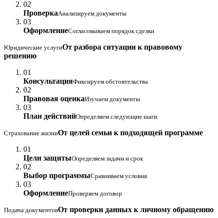
02
Проверка
Анализируем документы
03
Оформление
Согласовываем порядок сделки
От разбора ситуации к правовому
Юридические услуги
решению
01
Консультация
Фиксируем обстоятельства
02
Правовая оценка
Изучаем документы
03
План действий
Определяем следующие шаги
От целей семьи к подходящей программе
Страхование жизни
01
Цели защиты
Определяем задачи и срок
02
Выбор программы
Сравниваем условия
03
Оформление
Проверяем договор
От проверки данных к личному обращению
Подача документов