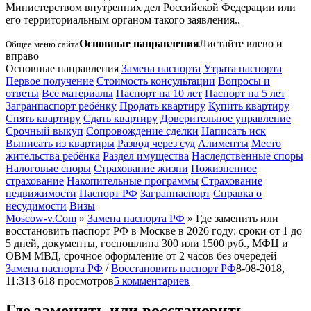
Министерством внутренних дел Российской Федерации или
его территориальным органом такого заявления.
.
Основные направления
Листайте влево и
Общее меню сайта
вправо
Основные направления
Замена паспорта
Утрата паспорта
Первое получение
Стоимость консультации
Вопросы и
ответы
Все материалы
Паспорт на 10 лет
Паспорт на 5 лет
Загранпаспорт ребёнку
Продать квартиру
Купить квартиру
Снять квартиру
Сдать квартиру
Доверительное управление
Срочный выкуп
Сопровождение сделки
Написать иск
Выписать из квартиры
Развод через суд
Алименты
Место
жительства ребёнка
Раздел имущества
Наследственные споры
Налоговые споры
Страхование жизни
Пожизненное
страхование
Накопительные программы
Страхование
недвижимости
Паспорт РФ
Загранпаспорт
Справка о
несудимости
Визы
Moscow-v.Com
»
Замена паспорта РФ
» Где заменить или
восстановить паспорт РФ в Москве в 2026 году: сроки от 1 до
5 дней, документы, госпошлина 300 или 1500 руб., МФЦ и
ОВМ МВД, срочное оформление от 2 часов без очередей
Замена паспорта РФ
/
Восстановить паспорт РФ
8-08-2018,
11:31
3 618 просмотров
5 комментариев
Где заменить или восстановить