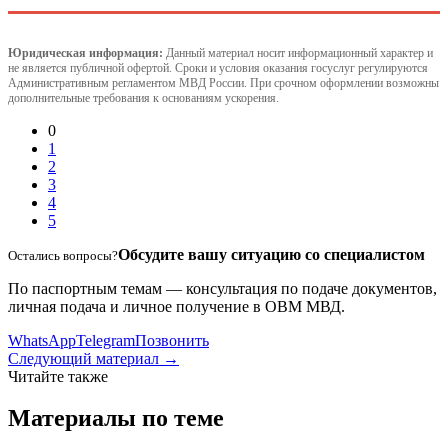
Юридическая информация:
Данный материал носит информационный характер и
не является публичной офертой. Сроки и условия оказания госуслуг регулируются
Административным регламентом МВД России. При срочном оформлении возможны
дополнительные требования к основаниям ускорения.
0
1
2
3
4
5
Обсудите вашу ситуацию со специалистом
Остались вопросы?
По паспортным темам — консультация по подаче документов,
личная подача и личное получение в ОВМ МВД.
WhatsApp
Telegram
Позвонить
Следующий материал →
Читайте также
Материалы по теме