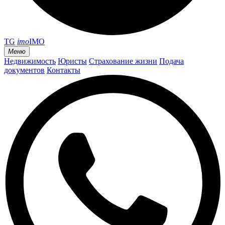
TG
imo
IMO
Меню
Недвижимость
Юристы
Страхование жизни
Подача
документов
Контакты