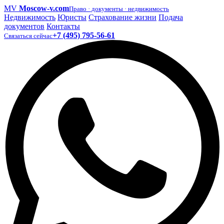
MV
Moscow-v.com
Право · документы · недвижимость
Недвижимость
Юристы
Страхование жизни
Подача
документов
Контакты
+7 (495) 795-56-61
Связаться сейчас