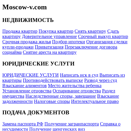
Moscow-v.com
НЕДВИЖИМОСТЬ
Продажа квартир
Покупка квартир
Снять квартиру
Сдать
квартиру
Доверительное управление
Срочный выкуп квартир
Срочная продажа жилья
Подбор ипотеки
Организация сделки
купли-продажи
Приватизация
Перезаключение договора
соцнайма
Снятие ареста на квартиру
ЮРИДИЧЕСКИЕ УСЛУГИ
ЮРИДИЧЕСКИЕ УСЛУГИ
Написать иск в суд
Выписать из
квартиры
Противодействовать выписке
Развод через суд
Взыскание алиментов
Место жительства ребенка
Установление отцовства
Оспаривание отцовства
Раздел
имущества
Наследственные споры, завещание
Взыскание
задолженности
Налоговые споры
Интелектуальное право
ПОДАЧА ДОКУМЕНТОВ
Замена паспорта РФ
Получение загранпаспорта
Справка о
несудимости
Получение шенгенских виз