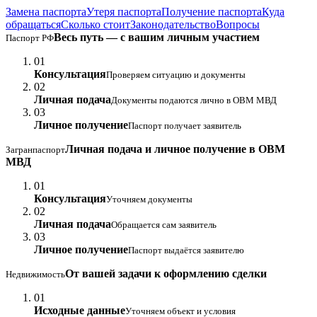
Замена паспорта
Утеря паспорта
Получение паспорта
Куда
обращаться
Сколько стоит
Законодательство
Вопросы
Весь путь — с вашим личным участием
Паспорт РФ
01
Консультация
Проверяем ситуацию и документы
02
Личная подача
Документы подаются лично в ОВМ МВД
03
Личное получение
Паспорт получает заявитель
Личная подача и личное получение в ОВМ
Загранпаспорт
МВД
01
Консультация
Уточняем документы
02
Личная подача
Обращается сам заявитель
03
Личное получение
Паспорт выдаётся заявителю
От вашей задачи к оформлению сделки
Недвижимость
01
Исходные данные
Уточняем объект и условия