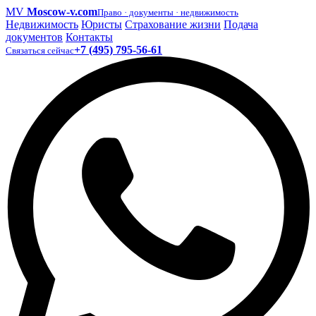
MV
Moscow-v.com
Право · документы · недвижимость
Недвижимость
Юристы
Страхование жизни
Подача
документов
Контакты
+7 (495) 795-56-61
Связаться сейчас