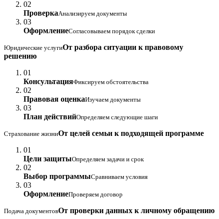
02
Проверка
Анализируем документы
03
Оформление
Согласовываем порядок сделки
От разбора ситуации к правовому
Юридические услуги
решению
01
Консультация
Фиксируем обстоятельства
02
Правовая оценка
Изучаем документы
03
План действий
Определяем следующие шаги
От целей семьи к подходящей программе
Страхование жизни
01
Цели защиты
Определяем задачи и срок
02
Выбор программы
Сравниваем условия
03
Оформление
Проверяем договор
От проверки данных к личному обращению
Подача документов