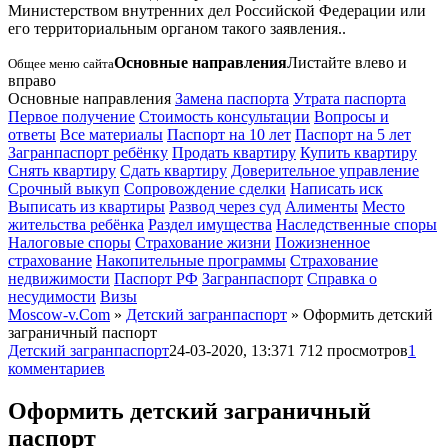
Министерством внутренних дел Российской Федерации или
его территориальным органом такого заявления.
.
Основные направления
Листайте влево и
Общее меню сайта
вправо
Основные направления
Замена паспорта
Утрата паспорта
Первое получение
Стоимость консультации
Вопросы и
ответы
Все материалы
Паспорт на 10 лет
Паспорт на 5 лет
Загранпаспорт ребёнку
Продать квартиру
Купить квартиру
Снять квартиру
Сдать квартиру
Доверительное управление
Срочный выкуп
Сопровождение сделки
Написать иск
Выписать из квартиры
Развод через суд
Алименты
Место
жительства ребёнка
Раздел имущества
Наследственные споры
Налоговые споры
Страхование жизни
Пожизненное
страхование
Накопительные программы
Страхование
недвижимости
Паспорт РФ
Загранпаспорт
Справка о
несудимости
Визы
Moscow-v.Com
»
Детский загранпаспорт
» Оформить детский
заграничный паспорт
Детский загранпаспорт
24-03-2020, 13:37
1 712 просмотров
1
комментариев
Оформить детский заграничный
паспорт