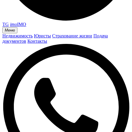
TG
imo
IMO
Меню
Недвижимость
Юристы
Страхование жизни
Подача
документов
Контакты