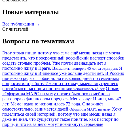
Новые материалы
Все публикации →
От читателей
Вопросы по тематикам
Этот отзыв пишу, потому что сама ещё месяц назад не могла
представить, что просроченный российский паспорт способен
создать столько проблем. Уже почти двенадцать лет я
постоянно живу в Праге. В
Я
заменить паспорт в 45 лет за один день
постоянно живу в Вильнюсе уже больше десяти лет. В Россию
приезжаю редко — обычно на несколько дней по семейным
вопросам или работе. Именно поэтому замена внутреннего
российского паспорта постоянно
Отзыв:
мне исполнилось 45 лет
«Оформила МАРС на маму после обычного семейного
разговора о финансовом порядке» Меня зовут Ирина, мне 47
лет. Маме недавно исполнилось 72 года. Она живёт
самостоятельно, занимается дачей,
Хочу
Оформила МАРС на маму
поделиться своей историей, потому что ещё месяц назад я
даже не знал, что существует такое понятие, как паспорт по
порче, и что из-за него могут возникнуть серьёзные