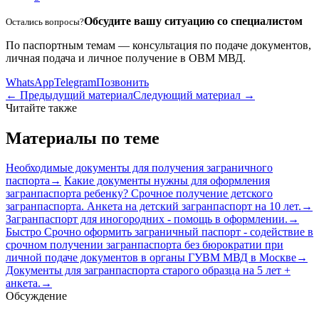
Обсудите вашу ситуацию со специалистом
Остались вопросы?
По паспортным темам — консультация по подаче документов,
личная подача и личное получение в ОВМ МВД.
WhatsApp
Telegram
Позвонить
← Предыдущий материал
Следующий материал →
Читайте также
Материалы по теме
Необходимые документы для получения заграничного
паспорта
→
Какие документы нужны для оформления
загранпаспорта ребенку? Срочное получение детского
загранпаспорта. Анкета на детский загранпаспорт на 10 лет.
→
Загранпаспорт для иногородних - помощь в оформлении.
→
Быстро Срочно оформить заграничный паспорт - содействие в
срочном получении загранпаспорта без бюрократии при
личной подаче документов в органы ГУВМ МВД в Москве
→
Документы для загранпаспорта старого образца на 5 лет +
анкета.
→
Обсуждение