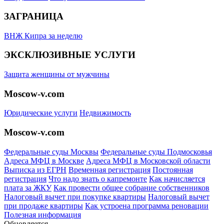
ЗАГРАНИЦА
ВНЖ Кипра за неделю
ЭКСКЛЮЗИВНЫЕ УСЛУГИ
Защита женщины от мужчины
Moscow-v.com
Юридические услуги
Недвижимость
Moscow-v.com
Федеральные суды Москвы
Федеральные суды Подмосковья
Адреса МФЦ в Москве
Адреса МФЦ в Московской области
Выписка из ЕГРН
Временная регистрация
Постоянная
регистрация
Что надо знать о капремонте
Как начисляется
плата за ЖКУ
Как провести общее собрание собственников
Налоговый вычет при покупке квартиры
Налоговый вычет
при продаже квартиры
Как устроена программа реновации
Полезная информация
Обновляется