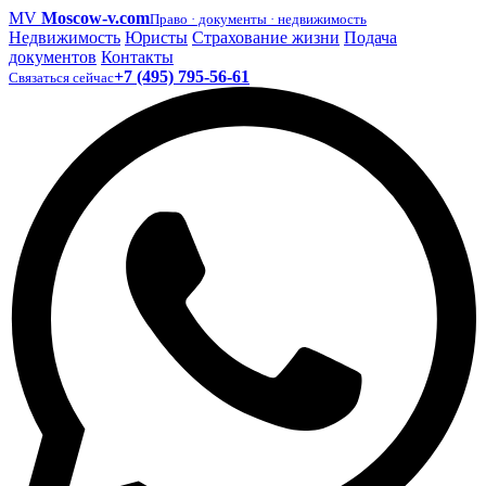
MV
Moscow-v.com
Право · документы · недвижимость
Недвижимость
Юристы
Страхование жизни
Подача
документов
Контакты
+7 (495) 795-56-61
Связаться сейчас