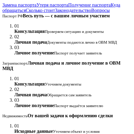
Замена паспорта
Утеря паспорта
Получение паспорта
Куда
обращаться
Сколько стоит
Законодательство
Вопросы
Весь путь — с вашим личным участием
Паспорт РФ
01
Консультация
Проверяем ситуацию и документы
02
Личная подача
Документы подаются лично в ОВМ МВД
03
Личное получение
Паспорт получает заявитель
Личная подача и личное получение в ОВМ
Загранпаспорт
МВД
01
Консультация
Уточняем документы
02
Личная подача
Обращается сам заявитель
03
Личное получение
Паспорт выдаётся заявителю
От вашей задачи к оформлению сделки
Недвижимость
01
Исходные данные
Уточняем объект и условия