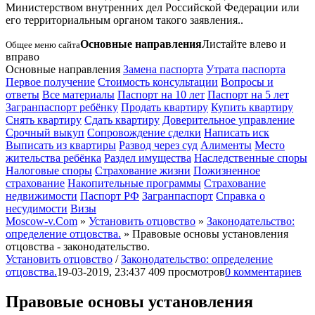
Министерством внутренних дел Российской Федерации или
его территориальным органом такого заявления.
.
Основные направления
Листайте влево и
Общее меню сайта
вправо
Основные направления
Замена паспорта
Утрата паспорта
Первое получение
Стоимость консультации
Вопросы и
ответы
Все материалы
Паспорт на 10 лет
Паспорт на 5 лет
Загранпаспорт ребёнку
Продать квартиру
Купить квартиру
Снять квартиру
Сдать квартиру
Доверительное управление
Срочный выкуп
Сопровождение сделки
Написать иск
Выписать из квартиры
Развод через суд
Алименты
Место
жительства ребёнка
Раздел имущества
Наследственные споры
Налоговые споры
Страхование жизни
Пожизненное
страхование
Накопительные программы
Страхование
недвижимости
Паспорт РФ
Загранпаспорт
Справка о
несудимости
Визы
Moscow-v.Com
»
Установить отцовство
»
Законодательство:
определение отцовства.
» Правовые основы установления
отцовства - законодательство.
Установить отцовство
/
Законодательство: определение
отцовства.
19-03-2019, 23:43
7 409 просмотров
0 комментариев
Правовые основы установления