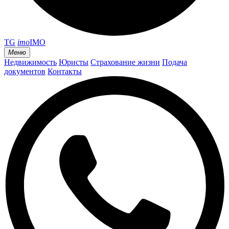
TG
imo
IMO
Меню
Недвижимость
Юристы
Страхование жизни
Подача
документов
Контакты