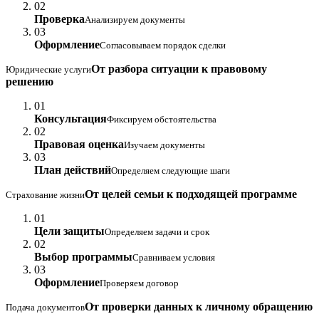
02
Проверка
Анализируем документы
03
Оформление
Согласовываем порядок сделки
От разбора ситуации к правовому
Юридические услуги
решению
01
Консультация
Фиксируем обстоятельства
02
Правовая оценка
Изучаем документы
03
План действий
Определяем следующие шаги
От целей семьи к подходящей программе
Страхование жизни
01
Цели защиты
Определяем задачи и срок
02
Выбор программы
Сравниваем условия
03
Оформление
Проверяем договор
От проверки данных к личному обращению
Подача документов