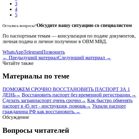
3
4
5
Обсудите вашу ситуацию со специалистом
Остались вопросы?
По паспортным темам — консультация по подаче документов,
личная подача и личное получение в ОВМ МВД.
WhatsApp
Telegram
Позвонить
← Предыдущий материал
Следующий материал →
Читайте также
Материалы по теме
ПОМОЖЕМ СРОЧНО ВОССТАНОВИТЬ ПАСПОРТ ЗА 1
ДЕНЬ
→
Восстановить паспорт без временной регистрации.
→
Сделать загранпаспорт очень срочно
→
Как быстро обменять
паспорт в 45 лет - инструкция, помощь
→
Украли паспорт
гражданина РФ как восстановить.
→
Обсуждение
Вопросы читателей