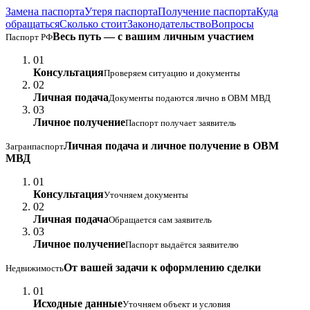
Замена паспорта
Утеря паспорта
Получение паспорта
Куда
обращаться
Сколько стоит
Законодательство
Вопросы
Весь путь — с вашим личным участием
Паспорт РФ
01
Консультация
Проверяем ситуацию и документы
02
Личная подача
Документы подаются лично в ОВМ МВД
03
Личное получение
Паспорт получает заявитель
Личная подача и личное получение в ОВМ
Загранпаспорт
МВД
01
Консультация
Уточняем документы
02
Личная подача
Обращается сам заявитель
03
Личное получение
Паспорт выдаётся заявителю
От вашей задачи к оформлению сделки
Недвижимость
01
Исходные данные
Уточняем объект и условия