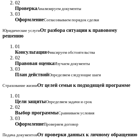
02
Проверка
Анализируем документы
03
Оформление
Согласовываем порядок сделки
От разбора ситуации к правовому
Юридические услуги
решению
01
Консультация
Фиксируем обстоятельства
02
Правовая оценка
Изучаем документы
03
План действий
Определяем следующие шаги
От целей семьи к подходящей программе
Страхование жизни
01
Цели защиты
Определяем задачи и срок
02
Выбор программы
Сравниваем условия
03
Оформление
Проверяем договор
От проверки данных к личному обращению
Подача документов