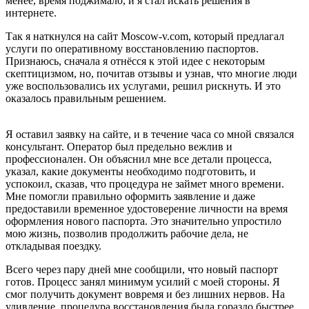
менее, время поджимало, и я стал искать решения в
интернете.
Так я наткнулся на сайт Moscow-v.com, который предлагал
услуги по оперативному восстановлению паспортов.
Признаюсь, сначала я отнёсся к этой идее с некоторым
скептицизмом, но, почитав отзывы и узнав, что многие люди
уже воспользовались их услугами, решил рискнуть. И это
оказалось правильным решением.
Я оставил заявку на сайте, и в течение часа со мной связался
консультант. Оператор был предельно вежлив и
профессионален. Он объяснил мне все детали процесса,
указал, какие документы необходимо подготовить, и
успокоил, сказав, что процедура не займет много времени.
Мне помогли правильно оформить заявление и даже
предоставили временное удостоверение личности на время
оформления нового паспорта. Это значительно упростило
мою жизнь, позволив продолжить рабочие дела, не
откладывая поездку.
Всего через пару дней мне сообщили, что новый паспорт
готов. Процесс занял минимум усилий с моей стороны. Я
смог получить документ вовремя и без лишних нервов. На
удивление, процедура восстановления была гораздо быстрее,