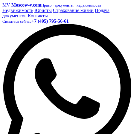
MV
Moscow-v.com
Право · документы · недвижимость
Недвижимость
Юристы
Страхование жизни
Подача
документов
Контакты
+7 (495) 795-56-61
Связаться сейчас