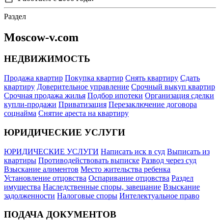
Раздел
Moscow-v.com
НЕДВИЖИМОСТЬ
Продажа квартир
Покупка квартир
Снять квартиру
Сдать
квартиру
Доверительное управление
Срочный выкуп квартир
Срочная продажа жилья
Подбор ипотеки
Организация сделки
купли-продажи
Приватизация
Перезаключение договора
соцнайма
Снятие ареста на квартиру
ЮРИДИЧЕСКИЕ УСЛУГИ
ЮРИДИЧЕСКИЕ УСЛУГИ
Написать иск в суд
Выписать из
квартиры
Противодействовать выписке
Развод через суд
Взыскание алиментов
Место жительства ребенка
Установление отцовства
Оспаривание отцовства
Раздел
имущества
Наследственные споры, завещание
Взыскание
задолженности
Налоговые споры
Интелектуальное право
ПОДАЧА ДОКУМЕНТОВ