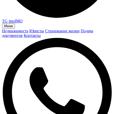
TG
imo
IMO
Меню
Недвижимость
Юристы
Страхование жизни
Подача
документов
Контакты