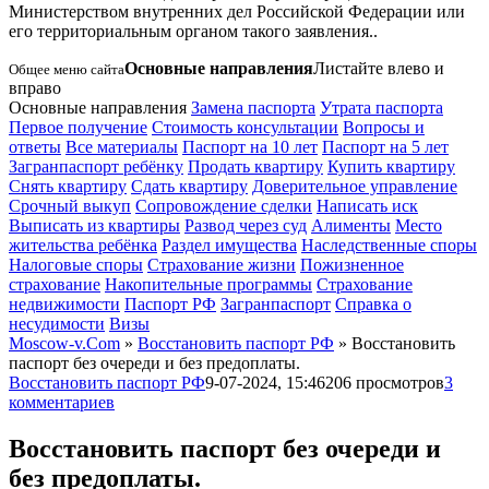
Министерством внутренних дел Российской Федерации или
его территориальным органом такого заявления.
.
Основные направления
Листайте влево и
Общее меню сайта
вправо
Основные направления
Замена паспорта
Утрата паспорта
Первое получение
Стоимость консультации
Вопросы и
ответы
Все материалы
Паспорт на 10 лет
Паспорт на 5 лет
Загранпаспорт ребёнку
Продать квартиру
Купить квартиру
Снять квартиру
Сдать квартиру
Доверительное управление
Срочный выкуп
Сопровождение сделки
Написать иск
Выписать из квартиры
Развод через суд
Алименты
Место
жительства ребёнка
Раздел имущества
Наследственные споры
Налоговые споры
Страхование жизни
Пожизненное
страхование
Накопительные программы
Страхование
недвижимости
Паспорт РФ
Загранпаспорт
Справка о
несудимости
Визы
Moscow-v.Com
»
Восстановить паспорт РФ
» Восстановить
паспорт без очереди и без предоплаты.
Восстановить паспорт РФ
9-07-2024, 15:46
206 просмотров
3
комментариев
Восстановить паспорт без очереди и
без предоплаты.