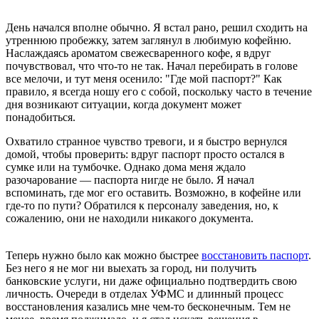
День начался вполне обычно. Я встал рано, решил сходить на
утреннюю пробежку, затем заглянул в любимую кофейню.
Наслаждаясь ароматом свежесваренного кофе, я вдруг
почувствовал, что что-то не так. Начал перебирать в голове
все мелочи, и тут меня осенило: "Где мой паспорт?" Как
правило, я всегда ношу его с собой, поскольку часто в течение
дня возникают ситуации, когда документ может
понадобиться.
Охватило странное чувство тревоги, и я быстро вернулся
домой, чтобы проверить: вдруг паспорт просто остался в
сумке или на тумбочке. Однако дома меня ждало
разочарование — паспорта нигде не было. Я начал
вспоминать, где мог его оставить. Возможно, в кофейне или
где-то по пути? Обратился к персоналу заведения, но, к
сожалению, они не находили никакого документа.
Теперь нужно было как можно быстрее
восстановить паспорт
.
Без него я не мог ни выехать за город, ни получить
банковские услуги, ни даже официально подтвердить свою
личность. Очереди в отделах УФМС и длинный процесс
восстановления казались мне чем-то бесконечным. Тем не