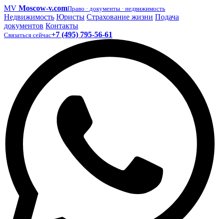
MV
Moscow-v.com
Право · документы · недвижимость
Недвижимость
Юристы
Страхование жизни
Подача
документов
Контакты
+7 (495) 795-56-61
Связаться сейчас