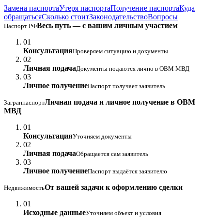
Замена паспорта
Утеря паспорта
Получение паспорта
Куда
обращаться
Сколько стоит
Законодательство
Вопросы
Весь путь — с вашим личным участием
Паспорт РФ
01
Консультация
Проверяем ситуацию и документы
02
Личная подача
Документы подаются лично в ОВМ МВД
03
Личное получение
Паспорт получает заявитель
Личная подача и личное получение в ОВМ
Загранпаспорт
МВД
01
Консультация
Уточняем документы
02
Личная подача
Обращается сам заявитель
03
Личное получение
Паспорт выдаётся заявителю
От вашей задачи к оформлению сделки
Недвижимость
01
Исходные данные
Уточняем объект и условия