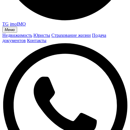
TG
imo
IMO
Меню
Недвижимость
Юристы
Страхование жизни
Подача
документов
Контакты