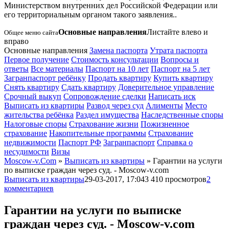
Министерством внутренних дел Российской Федерации или
его территориальным органом такого заявления.
.
Основные направления
Листайте влево и
Общее меню сайта
вправо
Основные направления
Замена паспорта
Утрата паспорта
Первое получение
Стоимость консультации
Вопросы и
ответы
Все материалы
Паспорт на 10 лет
Паспорт на 5 лет
Загранпаспорт ребёнку
Продать квартиру
Купить квартиру
Снять квартиру
Сдать квартиру
Доверительное управление
Срочный выкуп
Сопровождение сделки
Написать иск
Выписать из квартиры
Развод через суд
Алименты
Место
жительства ребёнка
Раздел имущества
Наследственные споры
Налоговые споры
Страхование жизни
Пожизненное
страхование
Накопительные программы
Страхование
недвижимости
Паспорт РФ
Загранпаспорт
Справка о
несудимости
Визы
Moscow-v.Com
»
Выписать из квартиры
» Гарантии на услуги
по выписке граждан через суд. - Moscow-v.com
Выписать из квартиры
29-03-2017, 17:04
3 410 просмотров
2
комментариев
Гарантии на услуги по выписке
граждан через суд. - Moscow-v.com