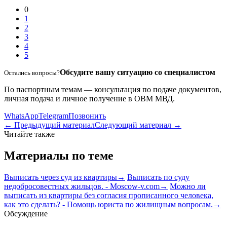
0
1
2
3
4
5
Обсудите вашу ситуацию со специалистом
Остались вопросы?
По паспортным темам — консультация по подаче документов,
личная подача и личное получение в ОВМ МВД.
WhatsApp
Telegram
Позвонить
← Предыдущий материал
Следующий материал →
Читайте также
Материалы по теме
Выписать через суд из квартиры
→
Выписать по суду
недобросовестных жильцов. - Moscow-v.com
→
Можно ли
выписать из квартиры без согласия прописанного человека,
как это сделать? - Помощь юриста по жилищным вопросам.
→
Обсуждение