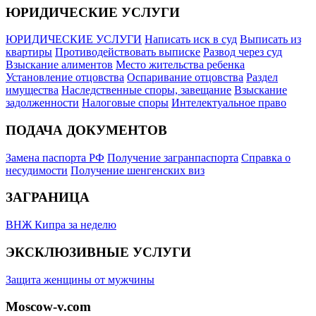
ЮРИДИЧЕСКИЕ УСЛУГИ
ЮРИДИЧЕСКИЕ УСЛУГИ
Написать иск в суд
Выписать из
квартиры
Противодействовать выписке
Развод через суд
Взыскание алиментов
Место жительства ребенка
Установление отцовства
Оспаривание отцовства
Раздел
имущества
Наследственные споры, завещание
Взыскание
задолженности
Налоговые споры
Интелектуальное право
ПОДАЧА ДОКУМЕНТОВ
Замена паспорта РФ
Получение загранпаспорта
Справка о
несудимости
Получение шенгенских виз
ЗАГРАНИЦА
ВНЖ Кипра за неделю
ЭКСКЛЮЗИВНЫЕ УСЛУГИ
Защита женщины от мужчины
Moscow-v.com