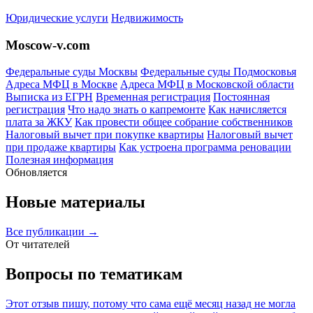
Юридические услуги
Недвижимость
Moscow-v.com
Федеральные суды Москвы
Федеральные суды Подмосковья
Адреса МФЦ в Москве
Адреса МФЦ в Московской области
Выписка из ЕГРН
Временная регистрация
Постоянная
регистрация
Что надо знать о капремонте
Как начисляется
плата за ЖКУ
Как провести общее собрание собственников
Налоговый вычет при покупке квартиры
Налоговый вычет
при продаже квартиры
Как устроена программа реновации
Полезная информация
Обновляется
Новые материалы
Все публикации →
От читателей
Вопросы по тематикам
Этот отзыв пишу, потому что сама ещё месяц назад не могла