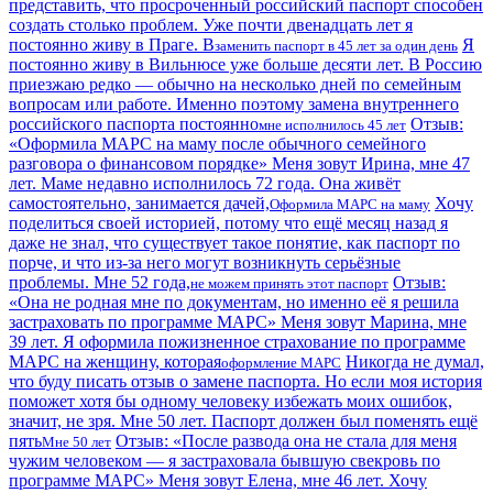
представить, что просроченный российский паспорт способен
создать столько проблем. Уже почти двенадцать лет я
постоянно живу в Праге. В
Я
заменить паспорт в 45 лет за один день
постоянно живу в Вильнюсе уже больше десяти лет. В Россию
приезжаю редко — обычно на несколько дней по семейным
вопросам или работе. Именно поэтому замена внутреннего
российского паспорта постоянно
Отзыв:
мне исполнилось 45 лет
«Оформила МАРС на маму после обычного семейного
разговора о финансовом порядке» Меня зовут Ирина, мне 47
лет. Маме недавно исполнилось 72 года. Она живёт
самостоятельно, занимается дачей,
Хочу
Оформила МАРС на маму
поделиться своей историей, потому что ещё месяц назад я
даже не знал, что существует такое понятие, как паспорт по
порче, и что из-за него могут возникнуть серьёзные
проблемы. Мне 52 года,
Отзыв:
не можем принять этот паспорт
«Она не родная мне по документам, но именно её я решила
застраховать по программе МАРС» Меня зовут Марина, мне
39 лет. Я оформила пожизненное страхование по программе
МАРС на женщину, которая
Никогда не думал,
оформление МАРС
что буду писать отзыв о замене паспорта. Но если моя история
поможет хотя бы одному человеку избежать моих ошибок,
значит, не зря. Мне 50 лет. Паспорт должен был поменять ещё
пять
Отзыв: «После развода она не стала для меня
Мне 50 лет
чужим человеком — я застраховала бывшую свекровь по
программе МАРС» Меня зовут Елена, мне 46 лет. Хочу