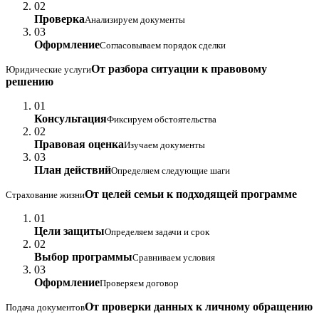
02
Проверка
Анализируем документы
03
Оформление
Согласовываем порядок сделки
От разбора ситуации к правовому
Юридические услуги
решению
01
Консультация
Фиксируем обстоятельства
02
Правовая оценка
Изучаем документы
03
План действий
Определяем следующие шаги
От целей семьи к подходящей программе
Страхование жизни
01
Цели защиты
Определяем задачи и срок
02
Выбор программы
Сравниваем условия
03
Оформление
Проверяем договор
От проверки данных к личному обращению
Подача документов