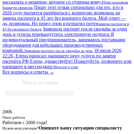
рассказать о решении, которое со стороны кому-то
застраховала
Пишу этот отзыв специально для тех, кто в
бывшую свекровь
2026 году пытается разобраться с вопросом: возможна ли
замена паспорта в 45 лет без военного билета. Мой ответ —
да, возможна. Но перед этим я потратил почти
замена паспорта в
Заменила паспорт после свадьбы за один
45 без военного билета
день и успела перевыпустить электронную подпись Я
индивидуальный предприниматель, занимаюсь поставками
оборудования для небольших производственных
компаний.
18 июля 2026
Заменила паспорт после свадьбы за день
22:26, Елена написал: напишите цену усоуги по замене
паспорта РФ Елена, здравствуйте! Пожалуйста, позвоните или
напишите в мессенджер.
Moscow-v.com
Все вопросы и ответы →
Поиск по тегам
2006
Опыт работы
Работаем с 2006 года!
Опишите вашу ситуацию специалисту
Нужна консультация?