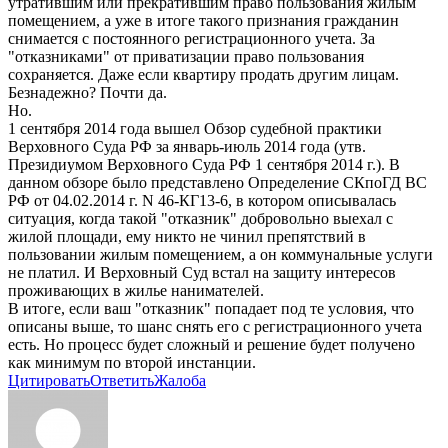
утратившим или прекратившим право пользования жилым
помещением, а уже в итоге такого признания гражданин
снимается с постоянного регистрационного учета. За
"отказниками" от приватизации право пользования
сохраняется. Даже если квартиру продать другим лицам.
Безнадежно? Почти да.
Но.
1 сентября 2014 года вышел Обзор судебной практики
Верховного Суда РФ за январь-июль 2014 года (утв.
Президиумом Верховного Суда РФ 1 сентября 2014 г.). В
данном обзоре было представлено Определение СКпоГД ВС
РФ от 04.02.2014 г. N 46-КГ13-6, в котором описывалась
ситуация, когда такой "отказник" добровольно выехал с
жилой площади, ему никто не чинил препятствий в
пользовании жилым помещением, а он коммунальные услуги
не платил. И Верховный Суд встал на защиту интересов
проживающих в жилье нанимателей.
В итоге, если ваш "отказник" попадает под те условия, что
описаны выше, то шанс снять его с регистрационного учета
есть. Но процесс будет сложный и решение будет получено
как минимум по второй инстанции.
Цитировать
Ответить
Жалоба