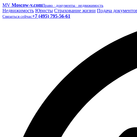
MV
Moscow-v.com
Право · документы · недвижимость
Недвижимость
Юристы
Страхование жизни
Подача документо
+7 (495) 795-56-61
Связаться сейчас